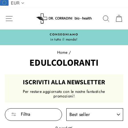
Salta
EUR
al
contentuto
NAVIGAZIONE DEL SITO
CERCA
C
CONSEGNIAMO
in tutto il mondo!
Home
/
EDULCOLORANTI
ISCRIVITI ALLA NEWSLETTER
Per restare aggiornato con le nostre fantastiche
promozioni!
RICERCA
Filtra
0 prodotti