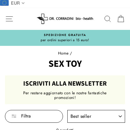
Salta
EUR
al
contentuto
NAVIGAZIONE DEL SITO
CERCA
C
SPEDIZIONE GRATUITA
per ordini superiori a 15 euro!
Home
/
SEX TOY
ISCRIVITI ALLA NEWSLETTER
Per restare aggiornato con le nostre fantastiche
promozioni!
RICERCA
Filtra
0 prodotti