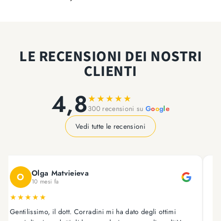
Facebook
Twitter
su
Pinterest
LE RECENSIONI DEI NOSTRI
CLIENTI
4,8
★
★
★
★
★
300 recensioni su
G
o
o
g
l
e
Vedi tutte le recensioni
Olga Matvieieva
O
10 mesi fa
★
★
★
★
★
Gentilissimo, il dott. Corradini mi ha dato degli ottimi
As