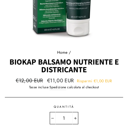
Home
/
BIOKAP BALSAMO NUTRIENTE E
DISTRICANTE
Prezzo
Prezzo
€12,00 EUR
€11,00 EUR
Risparmi
€1,00 EUR
regolare
speciale!
Tasse incluse
Spedizione
calcolata al checkout
QUANTITÀ
−
+