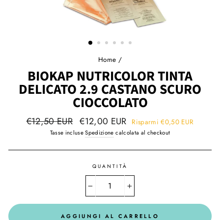
Home
/
BIOKAP NUTRICOLOR TINTA
DELICATO 2.9 CASTANO SCURO
CIOCCOLATO
Prezzo
Prezzo
€12,50 EUR
€12,00 EUR
Risparmi
€0,50 EUR
regolare
speciale!
Tasse incluse
Spedizione
calcolata al checkout
QUANTITÀ
−
+
AGGIUNGI AL CARRELLO