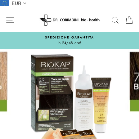
Salta
EUR
al
contentuto
NAVIGAZIONE DEL SITO
CERCA
C
SPEDIZIONE GARANTITA
in 24/48 ore!