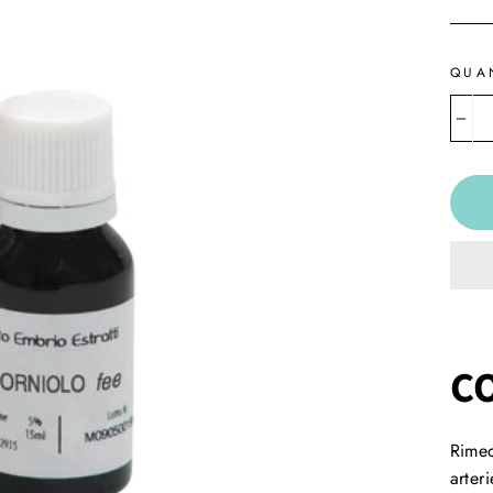
QUA
−
C
Rimed
arter