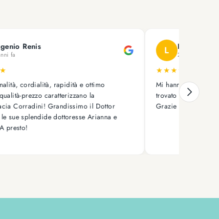
o Renis
Lupacchiotta Lu
L
a
2 anni fa
★
★
★
★
★
, cordialità, rapidità e ottimo
Mi hanno spedito veloce
tà-prezzo caratterizzano la
trovato anche molti campi
Corradini! Grandissimo il Dottor
Grazie davvero!
ue splendide dottoresse Arianna e
esto!