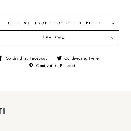
DUBBI SUL PRODOTTO? CHIEDI PURE!
REVIEWS
Condividi
Condividi
Condividi su Facebook
Condividi su Twitter
su
Condividi
su
Condividi su Pinterest
Facebook
su
Twitter
Pinterest
TI