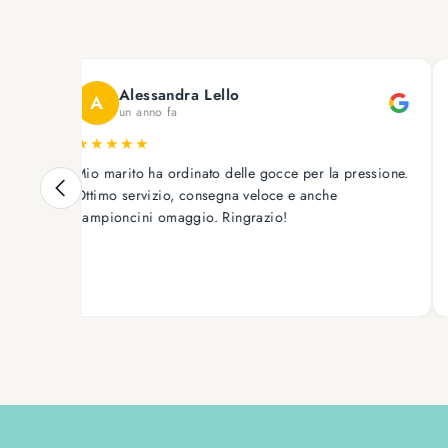
Alessandra Lello
A
un anno fa
★
★
★
★
★
★
Mio marito ha ordinato delle gocce per la pressione.
Ho 
Ottimo servizio, consegna veloce e anche
SPE
campioncini omaggio. Ringrazio!
Sic