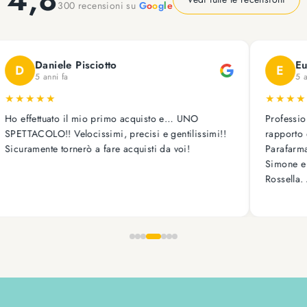
300 recensioni su
G
o
o
g
l
e
Daniele Pisciotto
Eugeni
D
E
5 anni fa
5 anni f
★
★
★
★
★
★
★
★
★
effettuato il mio primo acquisto e… UNO
Professionalità
TTACOLO!! Velocissimi, precisi e gentilissimi!!
rapporto quali
uramente tornerò a fare acquisti da voi!
Parafarmacia 
Simone e le s
Rossella. A pr