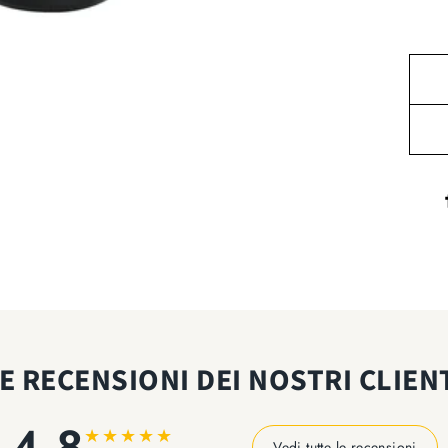
E RECENSIONI DEI NOSTRI CLIEN
4,8
★
★
★
★
★
Vedi tutte le recensioni