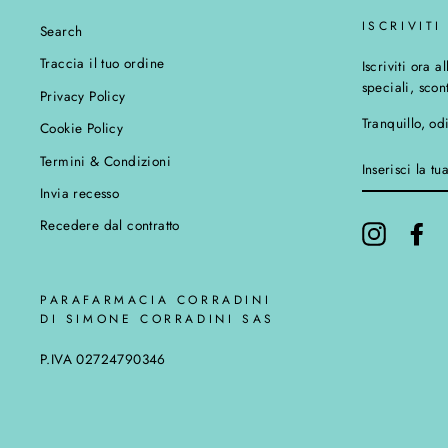
ISCRIVIT
Search
Traccia il tuo ordine
Iscriviti ora a
speciali, scon
Privacy Policy
Tranquillo, o
Cookie Policy
INSERISCI
Termini & Condizioni
LA
TUA
Invia recesso
EMAIL
Recedere dal contratto
Instagram
Fa
PARAFARMACIA CORRADINI
DI SIMONE CORRADINI SAS
P.IVA 02724790346