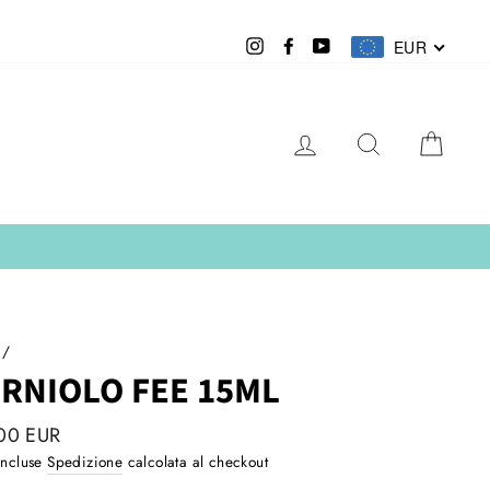
Instagram
Facebook
YouTube
EUR
LOG IN
CERCA
CAR
/
RNIOLO FEE 15ML
zo
00 EUR
are
incluse
Spedizione
calcolata al checkout