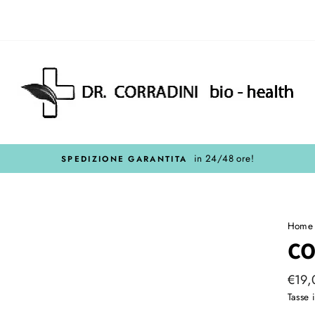
in 24/48 ore!
SPEDIZIONE GARANTITA
Home
CO
Prez
€19,
regol
Tasse 