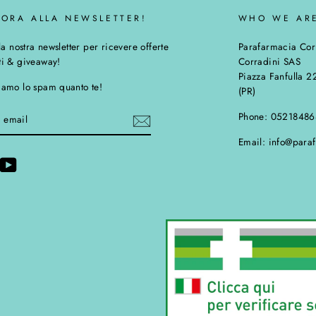
I ORA ALLA NEWSLETTER!
WHO WE AR
lla nostra newsletter per ricevere offerte
Parafarmacia Cor
ti & giveaway!
Corradini SAS
Piazza Fanfulla 2
diamo lo spam quanto te!
(PR)
Phone: 0521848
Email: info@para
cebook
YouTube