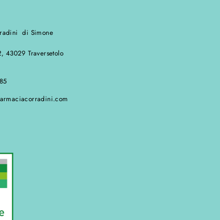
E
radini di Simone
2, 43029 Traversetolo
685
farmaciacorradini.com