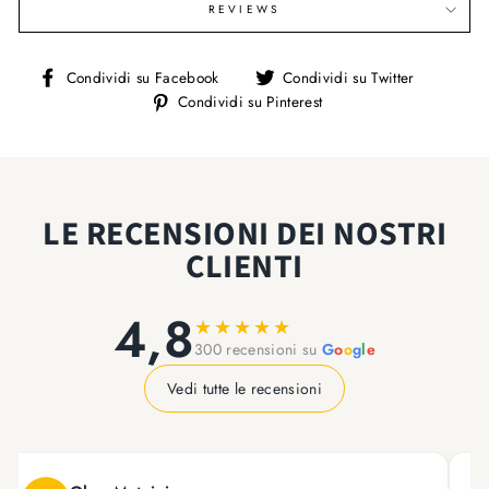
REVIEWS
Condividi
Condivi
Condividi su Facebook
Condividi su Twitter
su
su
Condividi
Condividi su Pinterest
Facebook
Twitter
su
Pinterest
LE RECENSIONI DEI NOSTRI
CLIENTI
4,8
★
★
★
★
★
300 recensioni su
G
o
o
g
l
e
Vedi tutte le recensioni