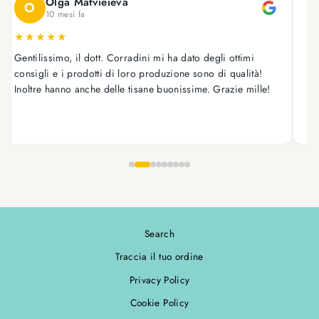
Olga Matvieieva
O
10 mesi fa
★
★
★
★
★
Gentilissimo, il dott. Corradini mi ha dato degli ottimi
As
consigli e i prodotti di loro produzione sono di qualità!
on
Inoltre hanno anche delle tisane buonissime. Grazie mille!
tr
ot
Search
Traccia il tuo ordine
Privacy Policy
Cookie Policy