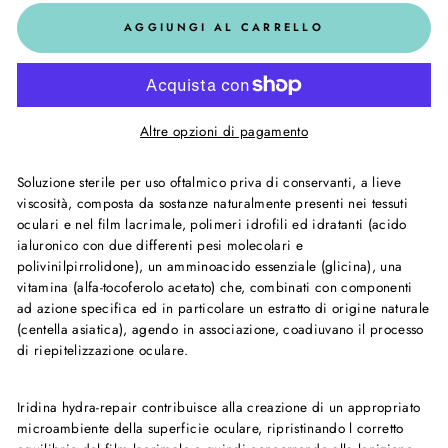
AGGIUNGI AL CARRELLO
Altre opzioni di pagamento
Soluzione sterile per uso oftalmico priva di conservanti, a lieve
viscosità, composta da sostanze naturalmente presenti nei tessuti
oculari e nel film lacrimale, polimeri idrofili ed idratanti (acido
ialuronico con due differenti pesi molecolari e
polivinilpirrolidone), un amminoacido essenziale (glicina), una
vitamina (alfa-tocoferolo acetato) che, combinati con componenti
ad azione specifica ed in particolare un estratto di origine naturale
(centella asiatica), agendo in associazione, coadiuvano il processo
di riepitelizzazione oculare.
Iridina hydra-repair contribuisce alla creazione di un appropriato
microambiente della superficie oculare, ripristinando l corretto