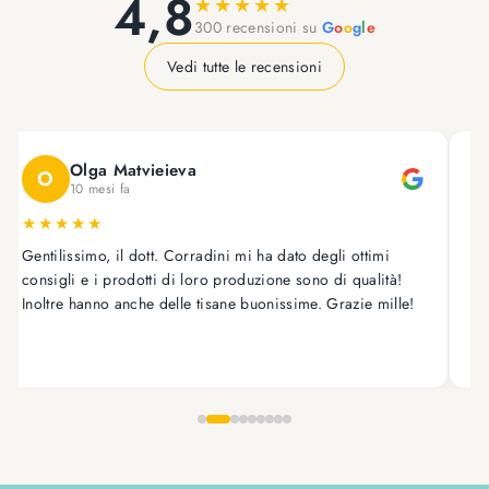
4,8
★
★
★
★
★
300 recensioni su
G
o
o
g
l
e
Vedi tutte le recensioni
Olga Matvieieva
O
10 mesi fa
★
★
★
★
★
Gentilissimo, il dott. Corradini mi ha dato degli ottimi
As
consigli e i prodotti di loro produzione sono di qualità!
on
Inoltre hanno anche delle tisane buonissime. Grazie mille!
tr
ot