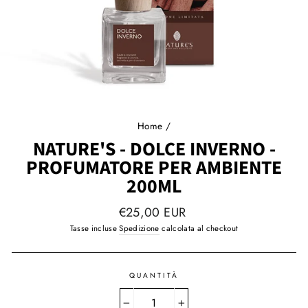
Home
/
NATURE'S - DOLCE INVERNO -
PROFUMATORE PER AMBIENTE
200ML
Prezzo
€25,00 EUR
regolare
Tasse incluse
Spedizione
calcolata al checkout
QUANTITÀ