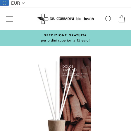
Salta
EUR
al
contentuto
NAVIGAZIONE DEL SITO
CERCA
C
SPEDIZIONE GRATUITA
per ordini superiori a 15 euro!