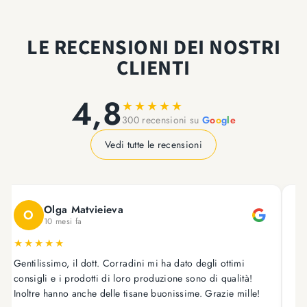
LE RECENSIONI DEI NOSTRI
CLIENTI
4,8
★
★
★
★
★
300 recensioni su
G
o
o
g
l
e
Vedi tutte le recensioni
Olga Matvieieva
O
10 mesi fa
★
★
★
★
★
Gentilissimo, il dott. Corradini mi ha dato degli ottimi
As
consigli e i prodotti di loro produzione sono di qualità!
on
Inoltre hanno anche delle tisane buonissime. Grazie mille!
tr