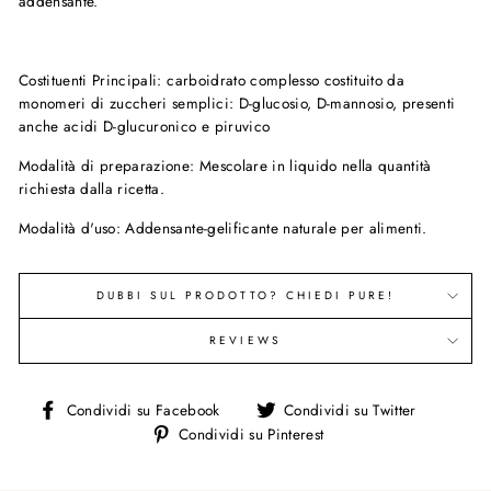
addensante.
Costituenti Principali
: carboidrato complesso costituito da
monomeri di zuccheri semplici: D-glucosio, D-mannosio, presenti
anche acidi D-glucuronico e piruvico
Modalità di preparazione:
Mescolare in liquido nella quantità
richiesta dalla ricetta.
Modalità d'uso:
Addensante-gelificante naturale per alimenti.
DUBBI SUL PRODOTTO? CHIEDI PURE!
REVIEWS
Condividi
Condivi
Condividi su Facebook
Condividi su Twitter
su
su
Condividi
Condividi su Pinterest
Facebook
Twitter
su
Pinterest