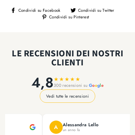
Condividi
Condivi
Condividi su Facebook
Condividi su Twitter
su
su
Condividi
Condividi su Pinterest
Facebook
Twitter
su
Pinterest
LE RECENSIONI DEI NOSTRI
CLIENTI
4,8
★
★
★
★
★
300 recensioni su
G
o
o
g
l
e
Vedi tutte le recensioni
Alessandra Lello
D
A
D
un anno fa
5