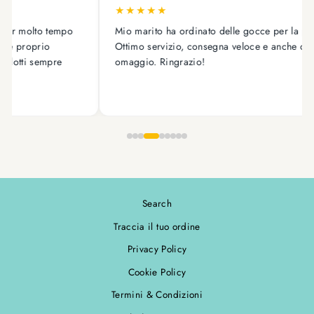
★
★
★
★
★
★
★
o marito ha ordinato delle gocce per la pressione.
Ho effe
timo servizio, consegna veloce e anche campioncini
SPETTACO
aggio. Ringrazio!
Sicurame
Search
Traccia il tuo ordine
Privacy Policy
Cookie Policy
Termini & Condizioni