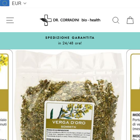
Salta
EUR
al
contentuto
NAVIGAZIONE DEL SITO
CERCA
C
SPEDIZIONE GARANTITA
in 24/48 ore!