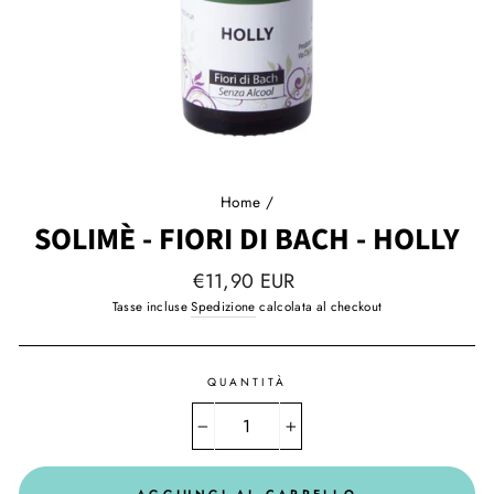
Home
/
SOLIMÈ - FIORI DI BACH - HOLLY
Prezzo
€11,90 EUR
regolare
Tasse incluse
Spedizione
calcolata al checkout
QUANTITÀ
−
+
AGGIUNGI AL CARRELLO