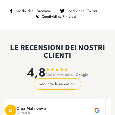
Condividi
Condivi
Condividi su Facebook
Condividi su Twitter
su
su
Condividi
Condividi su Pinterest
Facebook
Twitter
su
Pinterest
LE RECENSIONI DEI NOSTRI
CLIENTI
4,8
★
★
★
★
★
300 recensioni su
G
o
o
g
l
e
Vedi tutte le recensioni
Olga Matvieieva
O
10 mesi fa