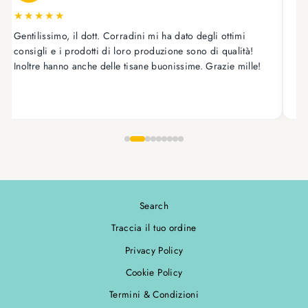
★
★
★
★
★
Gentilissimo, il dott. Corradini mi ha dato degli ottimi
As
consigli e i prodotti di loro produzione sono di qualità!
on
Inoltre hanno anche delle tisane buonissime. Grazie mille!
tr
ot
Search
Traccia il tuo ordine
Privacy Policy
Cookie Policy
Termini & Condizioni